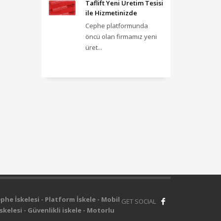
Taflift Yeni Üretim Tesisi
ile Hizmetinizde
Cephe platformunda
öncü olan firmamız yeni
üret...
phe İskelesi - Platform İskele - Mobil
GET SOCIAL
skelesi - Güvenlikli iskele - Motorlu