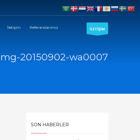
İletişim
Referanslarımız
İLETİŞİM
img-20150902-wa0007
SON HABERLER