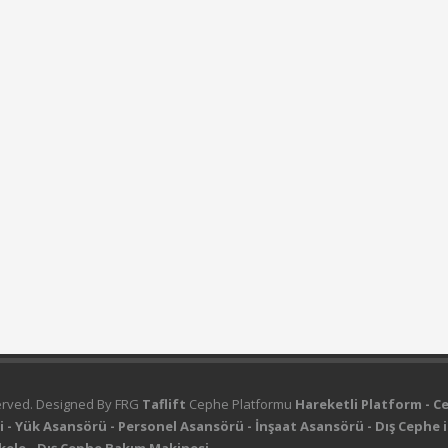
served. Designed By FRG
Taflift
Cephe Platformu
Hareketli Platform - Ce
esi - Yük Asansörü - Personel Asansörü - İnşaat Asansörü - Dış Cephe i