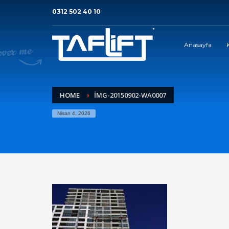
0312 502 40 10
Anasayfa
HOME
IMG-20150902-WA0007
Nisan 4, 2026