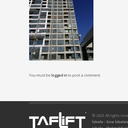
You must be
logged in
to post a comment.
© 2025 All rights re
İskele - Sıva İskel