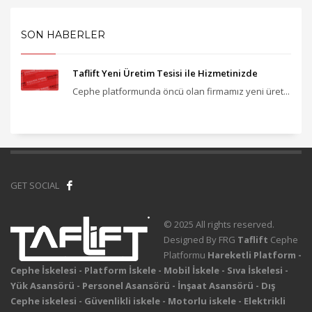
SON HABERLER
Taflift Yeni Üretim Tesisi ile Hizmetinizde
Cephe platformunda öncü olan firmamız yeni üret...
GET SOCIAL
© 2025 All rights reserved.
Designed By FRG
Taflift
Cephe
Platformu
Hareketli Platform -
Cephe İskelesi - Platform İskele - Mobil İskele - Sıva İskelesi -
Yük Asansörü - Personel Asansörü - İnşaat Asansörü - Dış
Cephe iskelesi - Güvenlikli iskele - Motorlu iskele - Elektrikli