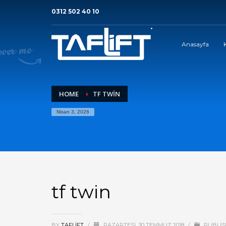
0312 502 40 10
Anasayfa
HOME
TF TWIN
Nisan 3, 2026
tf twin
BY
TAFLIFT
/
PAZARTESI, 30 TEMMUZ 2018
/
PUBLIS