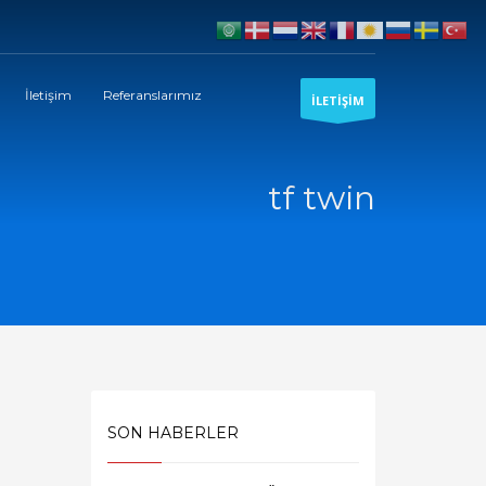
İletişim
Referanslarımız
İLETİŞİM
tf twin
SON HABERLER