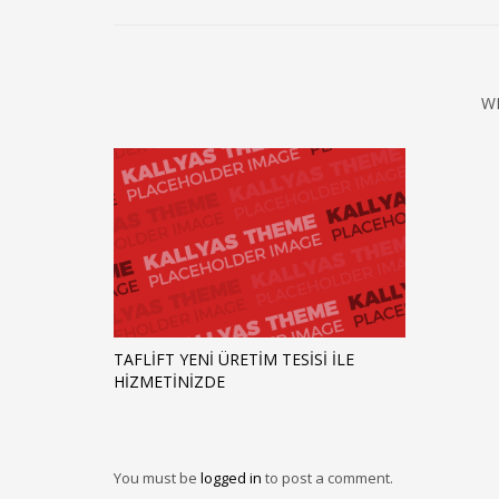
W
TAFLIFT YENI ÜRETIM TESISI ILE
HIZMETINIZDE
You must be
logged in
to post a comment.